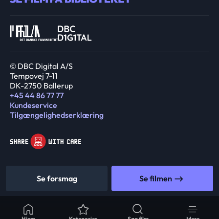
© DBC Digital A/S
Tempovej 7-11
DK-2750 Ballerup
+45 44 86 77 77
Kundeservice
Tilgængelighedserklæring
Se forsmag
Se filmen
Hjem
Kategorier
Søg film
Mere