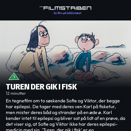
TUREN DER GIK I FISK
12 minutter
En tegnefilm om to søskende Sofie og Viktor, der begge
har epilepsi. De tager med deres ven Karl på fisketur,
men mister deres båd og strander på en øde ø. Karl
kender intet til epilepsi og bliver sat på lidt af en prøve, da
det viser sig, at Sofie og Viktor ikke har deres epilepsi-
medicin med sig. 'Turen, der gik i fisk' er en