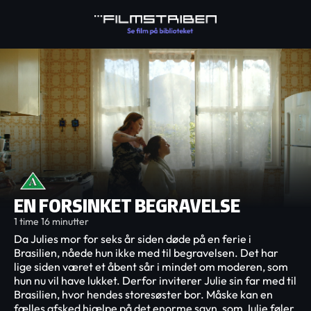
EN FORSINKET BEGRAVELSE
1 time 16 minutter
Da Julies mor for seks år siden døde på en ferie i
Brasilien, nåede hun ikke med til begravelsen. Det har
lige siden været et åbent sår i mindet om moderen, som
hun nu vil have lukket. Derfor inviterer Julie sin far med til
Brasilien, hvor hendes storesøster bor. Måske kan en
fælles afsked hjælpe på det enorme savn, som Julie føler