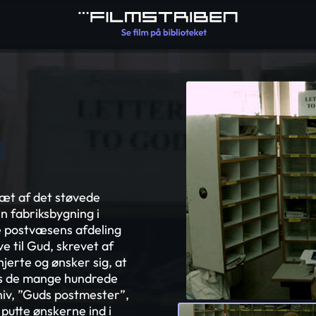
æt af det støvede
n fabriksbygning i
ke postvæsens afdeling
e til Gud, skrevet af
jerte og ønsker sig, at
ges de mange hundrede
aniv, ”Guds postmester”,
putte ønskerne ind i