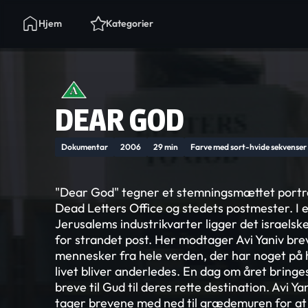
Hjem
Kategorier
DEAR GOD
Dokumentar
2006
29 min
Farve med sort-hvide sekvenser
"Dear God" tegner et stemningsmættet portr
Dead Letters Office og stedets postmester. I e
Jerusalems industrikvarter ligger det israels
for strandet post. Her modtager Avi Yaniv brev
mennesker fra hele verden, der har noget på h
livet bliver anderledes. En dag om året brin
breve til Gud til deres rette destination. Avi Y
tager brevene med ned til grædemuren for at 